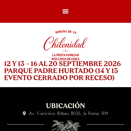
12 Y 13 - 16 AL 20 SEPTIEMBRE 2026
PARQUE PADRE HURTADO (14 Y 15
EVENTO CERRADO POR RECESO)
UBICACIÓN
Av. Francisco Bilbao 8105, la Reina, RM