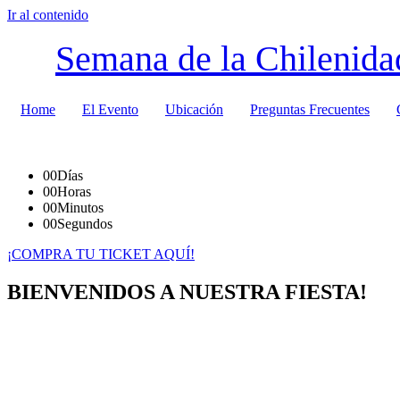
Ir al contenido
Semana de la Chilenida
Home
El Evento
Ubicación
Preguntas Frecuentes
00
Días
00
Horas
00
Minutos
00
Segundos
¡COMPRA TU TICKET AQUÍ!
BIENVENIDOS A NUESTRA FIESTA!